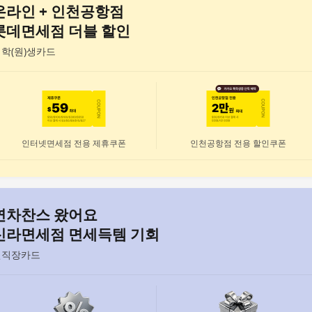
온라인 + 인천공항점
롯데면세점 더블 할인
학(원)생카드
자세히 보기
인터넷면세점 전용 제휴쿠폰
인천공항점 전용 할인쿠폰
연차찬스 왔어요
신라면세점 면세득템 기회
현직장카드
자세히 보기