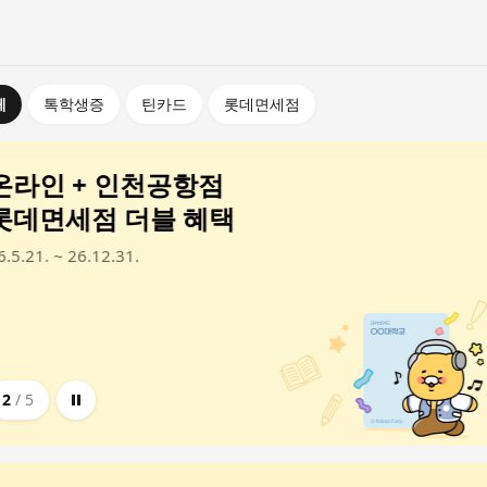
체
톡학생증
틴카드
롯데면세점
1.
온라인 + 인천공항점
롯데면세점 더블 혜택
6.5.21. ~ 26.12.31.
2
/
5