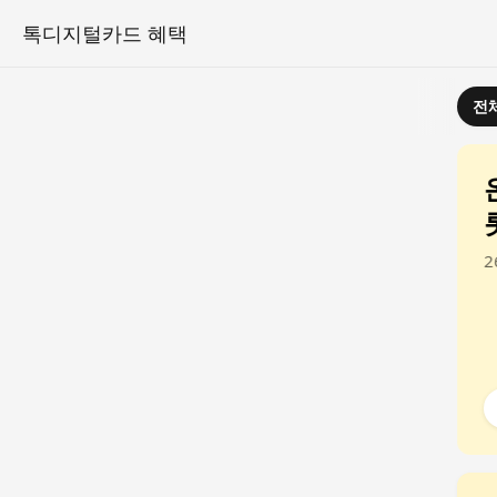
톡디지털카드 혜택
전
베스트 이벤트
2번째 슬라이드. 온라인 + 인천공항점 롯데면세점 더블 혜택 26.5.21. ~ 26.12.3
레미아 타고
5% 할인받고 떠나요!
6.12.31.
2
현재 배너
전체 배너